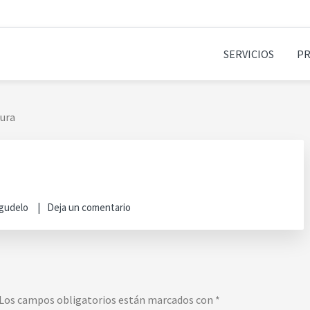
SERVICIOS
P
BIA
tura
Agudelo
Deja un comentario
Los campos obligatorios están marcados con
*