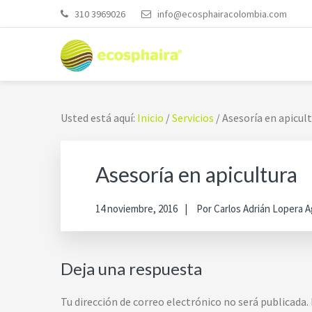
Saltar
Saltar
Saltar
Skip
310 3969026
info@ecosphairacolombia.com
a
al
a
to
la
contenido
la
footer
navegación
principal
barra
navigation
ECOSPHAIRA COLOM
Insumos biotecnológicos para la agricultura
principal
lateral
principal
Usted está aquí:
Inicio
/
Servicios
/
Asesoría en apicul
Asesoría en apicultura
14 noviembre, 2016
Por
Carlos Adrián Lopera 
Interacciones
Deja una respuesta
con
Tu dirección de correo electrónico no será publicada.