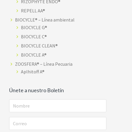
RIZOPHYTE ENDO®
REPELL AA®
BIOCYCLE® – Línea ambiental
BIOCYCLE G®
BIOCYCLE C®
BIOCYCLE CLEAN®
BIOCYCLE A®
ZOOSFERA® – Línea Pecuaria
Aplhitoff A®
Únete a nuestro Boletín