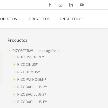
RODUCTOS
PROYECTOS
CONTÁCTENOS
Barra
Productos
lateral
RIZOSFERA® – Línea agrícola
RHIZOSPHERE®
principal
RIZOCINUS®
RIZOHUMUS®
RIZOPATHOGEN®
RIZOBACILLUS P®
RIZOBACILLUS S®
RIZOBACILLUS T®